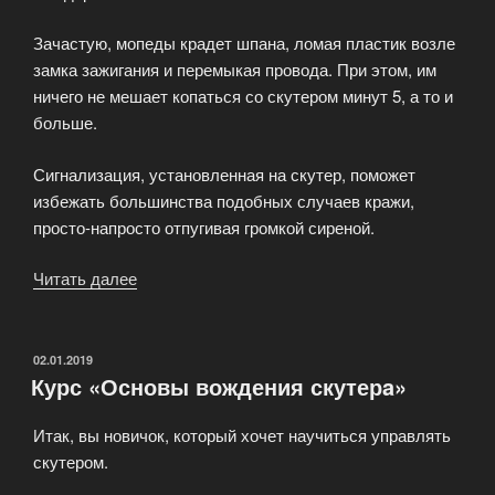
Зачастую, мопеды крадет шпана, ломая пластик возле
замка зажигания и перемыкая провода. При этом, им
ничего не мешает копаться со скутером минут 5, а то и
больше.
Сигнализация, установленная на скутер, поможет
избежать большинства подобных случаев кражи,
просто-напросто отпугивая громкой сиреной.
Читать далее
«Сигнализация
на
скутер»
ОПУБЛИКОВАНО
02.01.2019
Курс «Основы вождения скутерa»
Итак, вы новичок, который хочет научиться управлять
скутером.