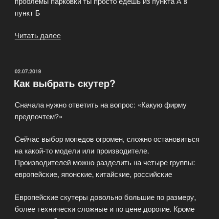
проблемы парковки ты просто едешь из пункта А в
пункт Б
Читать далее
«iScooter
—
аренда
и
ОПУБЛИКОВАНО
02.07.2019
Как выбрать скутер?
продажа
скутеров»
Сначала нужно ответить на вопрос: «Какую фирму
предпочтем?»
Сейчас выбор мопедов огромен, сложно остановиться
на какой-то модели или производителе.
Производителей можно разделить на четыре группы:
европейские, японские, китайские, российские
Европейские скутеры довольно большие по размеру,
более технически сложные и по цене дорогие. Кроме