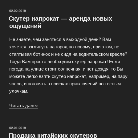
чтобы
арендовать
ОПУБЛИКОВАНО
02.02.2019
Скутер напрокат — аренда новых
скутер
ощущений
нужно:»
Не знаете, чем заняться в выходной день? Вам
хочется взглянуть на город по-новому, при этом, не
стаптывая ботинок и не сидя на водительском кресле?
Тогда Вам просто необходим скутер напрокат! Если
погода на улице стоит солнечная, и нет дождя, то Вы
можете легко взять скутер напрокат, например, на пару
часов, и погонять в поисках приключений по тесным
улочкам.
Читать далее
«Скутер
напрокат
—
аренда
ОПУБЛИКОВАНО
02.01.2019
Продажа китайских скутеров
новых