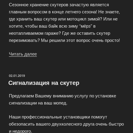
Сезонное хранение скутеров зачастую является
главным вопросом в конце летнего сезона! Не знаете,
где хранить ваш скутер или мотоцикл зимой? Или не
хотите, чтобы ваш байк всю зиму “мёрз” в
неотапливаемом гараже? Где же оставить скутер
перезимовать? Мы решили этот вопрос очень просто!
Читать далее
«Сезонное
хранение
скутера»
ОПУБЛИКОВАНО
02.01.2019
Сигнализация на скутер
Предлагаем Вашему вниманию услугу по установке
сигнализации на ваш мопед.
Наши профессиональные установщики помогут
обезопасить вашего двухколесного друга очень быстро
и недорого.