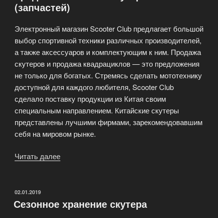
(запчастей)
ощущений»
Электронный магазин Scooter Club предлагает большой
выбор спортивной техники различных производителей,
а также аксессуаров и комплектующим к ним. Продажа
скутеров и продажа квадрациклов — это предложения
не только для богатых. Стремясь сделать мототехнику
доступной для каждого любителя, Scooter Club
сделало поставку продукции из Китая своим
специальным направлением. Китайские скутеры
представлены лучшими фирмами, зарекомендовавшим
себя на мировом рынке.
Читать далее
«Продажа
китайских
скутеров
(запчастей)»
ОПУБЛИКОВАНО
02.01.2019
Сезонное хранение скутера