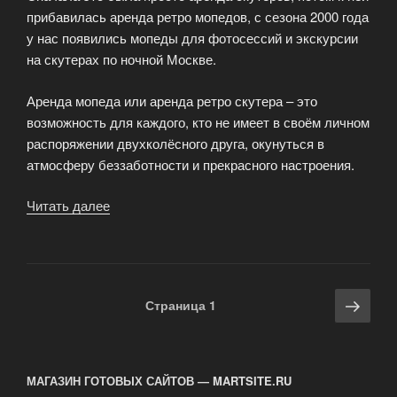
прибавилась аренда ретро мопедов, с сезона 2000 года
у нас появились мопеды для фотосессий и экскурсии
на скутерах по ночной Москве.
Аренда мопеда или аренда ретро скутера – это
возможность для каждого, кто не имеет в своём личном
распоряжении двухколёсного друга, окунуться в
атмосферу беззаботности и прекрасного настроения.
Читать далее
«Прокат
скутеров
и
мопедов
в
Навигация
Сле
Страница
1
Москве»
по
стра
записям
МАГАЗИН ГОТОВЫХ САЙТОВ — MARTSITE.RU