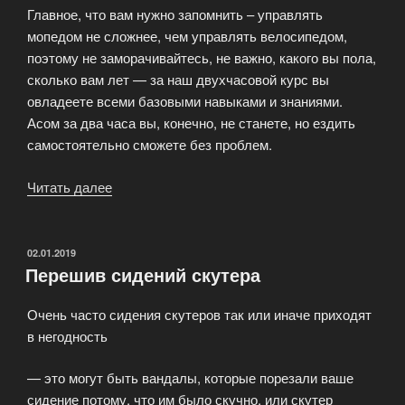
Главное, что вам нужно запомнить – управлять
мопедом не сложнее, чем управлять велосипедом,
поэтому не заморачивайтесь, не важно, какого вы пола,
сколько вам лет — за наш двухчасовой курс вы
овладеете всеми базовыми навыками и знаниями.
Асом за два часа вы, конечно, не станете, но ездить
самостоятельно сможете без проблем.
Читать далее
«Курс
«Основы
вождения
скутерa»»
ОПУБЛИКОВАНО
02.01.2019
Перешив сидений скутера
Очень часто сидения скутеров так или иначе приходят
в негодность
— это могут быть вандалы, которые порезали ваше
сидение потому, что им было скучно, или скутер