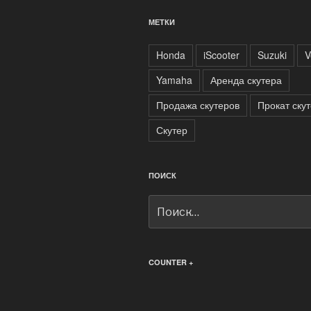
МЕТКИ
Honda
iScooter
Suzuki
V
Yamaha
Аренда скутера
Продажа скутеров
Прокат ску
Скутер
ПОИСК
Искать:
COUNTER +