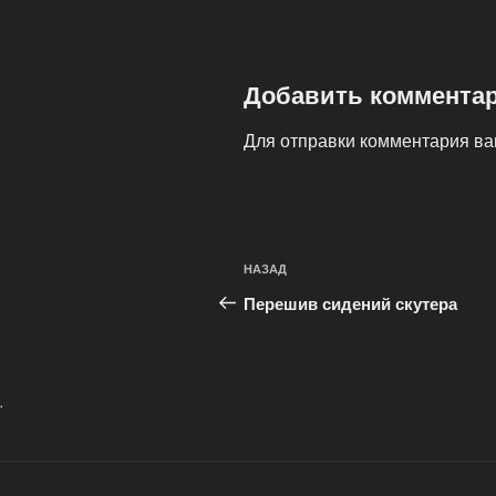
Добавить коммента
Для отправки комментария в
Навигация
Предыдущая
НАЗАД
по
запись:
Перешив сидений скутера
записям
.