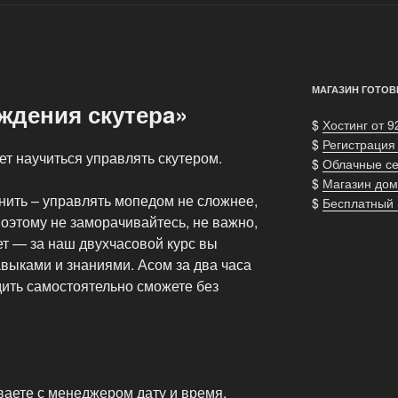
МАГАЗИН ГОТОВ
ждения скутерa»
$
Хостинг от 9
$
Регистрация
ет научиться управлять скутером.
$
Облачные с
$
Магазин дом
нить – управлять мопедом не сложнее,
$
Бесплатный
оэтому не заморачивайтесь, не важно,
лет — за наш двухчасовой курс вы
выками и знаниями. Асом за два часа
здить самостоятельно сможете без
ваете с менеджером дату и время,