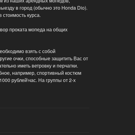
м из наших арендных мопедов,
ыезду в город (обычно это Honda Dio).
 стоимость курса.
овор проката мопеда на общих
еобходимо взять с собой
угие очки, способные защитить Вас от
тельно иметь ветровку и перчатки.
обное, например, спортивный костюм
000 рублей\час. На группы от 2-х