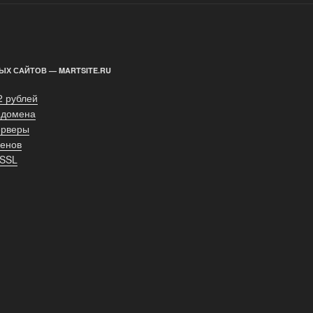
ЫХ САЙТОВ — MARTSITE.RU
2 рублей
 домена
ерверы
енов
 SSL