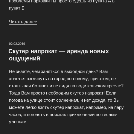
проблемы парковки ты просто едешь из пункта А в
пункт Б
Читать далее
«iScooter
—
аренда
и
ОПУБЛИКОВАНО
02.02.2019
Скутер напрокат — аренда новых
продажа
ощущений
скутеров»
Не знаете, чем заняться в выходной день? Вам
хочется взглянуть на город по-новому, при этом, не
стаптывая ботинок и не сидя на водительском кресле?
Тогда Вам просто необходим скутер напрокат! Если
погода на улице стоит солнечная, и нет дождя, то Вы
можете легко взять скутер напрокат, например, на пару
часов, и погонять в поисках приключений по тесным
улочкам.