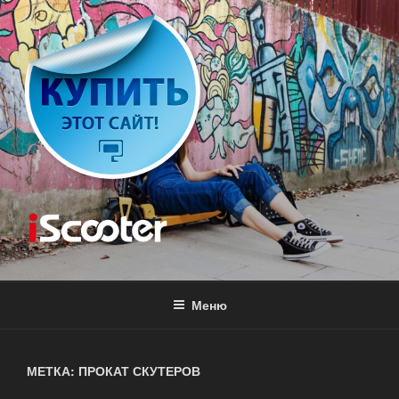
Перейти
к
содержимому
ISCOOTER
Аренда скутера
Меню
МЕТКА: ПРОКАТ СКУТЕРОВ