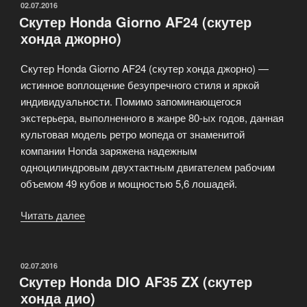
мопедов
ОПУБЛИКОВАНО
02.07.2016
Скутер Honda Giorno AF24 (скутер
в
хонда джорно)
Москве»
Скутер Honda Giorno AF24 (скутер хонда джорно) —
истинное воплощение безупречного стиля и яркой
индивидуальности. Помимо запоминающегося
экстерьера, выполненного в жанре 80-ых годов, данная
культовая модель ретро мопеда от знаменитой
компании Honda заряжена надежным
одноцилиндровым двухтактным двигателем рабочим
объемом 49 кубов и мощностью 5,6 лошадей.
Читать далее
«Скутер
Honda
Giorno
AF24
ОПУБЛИКОВАНО
02.07.2016
Скутер Honda DIO AF35 ZX (скутер
(скутер
хонда дио)
хонда