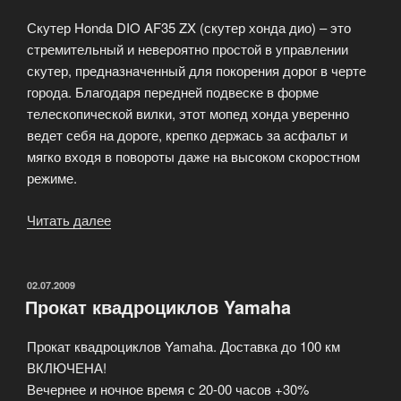
джорно)»
Скутер Honda DIO AF35 ZX (скутер хонда дио) – это
стремительный и невероятно простой в управлении
скутер, предназначенный для покорения дорог в черте
города. Благодаря передней подвеске в форме
телескопической вилки, этот мопед хонда уверенно
ведет себя на дороге, крепко держась за асфальт и
мягко входя в повороты даже на высоком скоростном
режиме.
Читать далее
«Скутер
Honda
DIO
AF35
ОПУБЛИКОВАНО
02.07.2009
Прокат квадроциклов Yamaha
ZX
(скутер
Прокат квадроциклов Yamaha. Доставка до 100 км
хонда
ВКЛЮЧЕНА!
дио)»
Вечернее и ночное время с 20-00 часов +30%