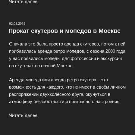
Читать далее
«Скутер
напрокат
—
аренда
ОПУБЛИКОВАНО
02.01.2019
Прокат скутеров и мопедов в Москве
новых
ощущений»
Сначала это была просто аренда скутеров, потом к ней
прибавилась аренда ретро мопедов, с сезона 2000 года
у нас появились мопеды для фотосессий и экскурсии
на скутерах по ночной Москве.
Аренда мопеда или аренда ретро скутера – это
возможность для каждого, кто не имеет в своём личном
распоряжении двухколёсного друга, окунуться в
атмосферу беззаботности и прекрасного настроения.
Читать далее
«Прокат
скутеров
и