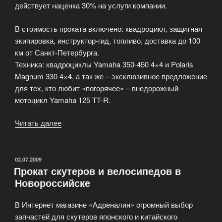
действует наценка 30% на услуги компании.
В стоимость проката включено: квадроцикл, защитная
экипировка, инструктор-гид, топливо, доставка до 100
км от Санкт-Петербурга.
Техника: квадроциклы Yamaha 350-450 4×4 и Polaris
Magnum 330 4×4, а так же – эксклюзивное предложение
для тех, кто любит «погорячее» – внедорожный
мотоцикл Yamaha 125 TT-R.
Читать далее
«Прокат
квадроциклов
Yamaha»
ОПУБЛИКОВАНО
02.07.2009
Прокат скутеров и велосипедов в
Новороссийске
В Интернет магазине «Адреналин» огромный выбор
запчастей для скутеров японского и китайского