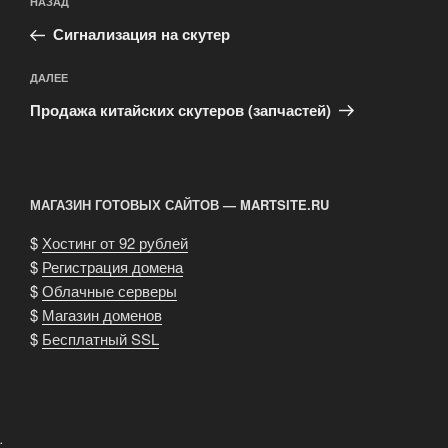
Предыдущая
НАЗАД
по
запись:
записям
Сигнализация на скутер
Следующая
ДАЛЕЕ
запись
Продажа китайских скутеров (запчастей)
МАГАЗИН ГОТОВЫХ САЙТОВ — MARTSITE.RU
$
Хостинг от 92 рублей
$
Регистрация домена
$
Облачные серверы
$
Магазин доменов
$
Бесплатный SSL
.