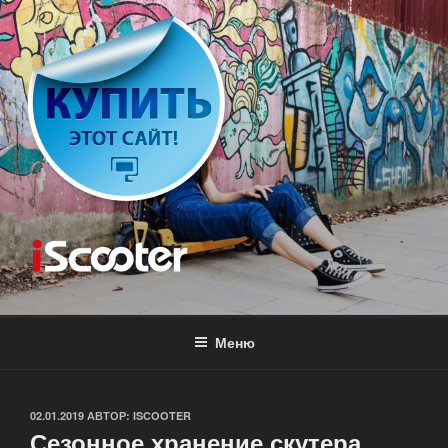
Перейти
к
содержимому
ISCOOTER
Аренда скутера
Меню
ОПУБЛИКОВАНО
02.01.2019
АВТОР:
ISCOOTER
Сезонное хранение скутера