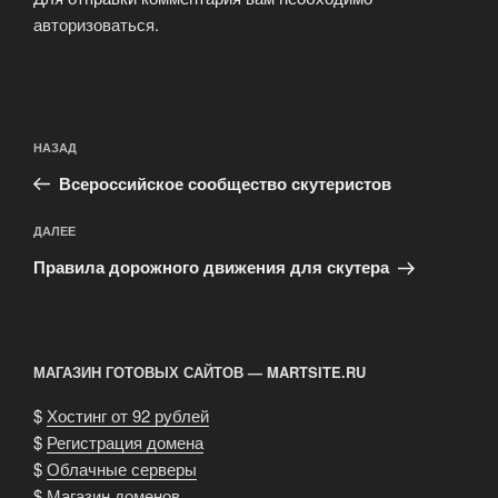
авторизоваться
.
Навигация
Предыдущая
НАЗАД
по
запись:
записям
Всероссийское сообщество скутеристов
Следующая
ДАЛЕЕ
запись
Правила дорожного движения для скутера
МАГАЗИН ГОТОВЫХ САЙТОВ — MARTSITE.RU
$
Хостинг от 92 рублей
$
Регистрация домена
$
Облачные серверы
$
Магазин доменов