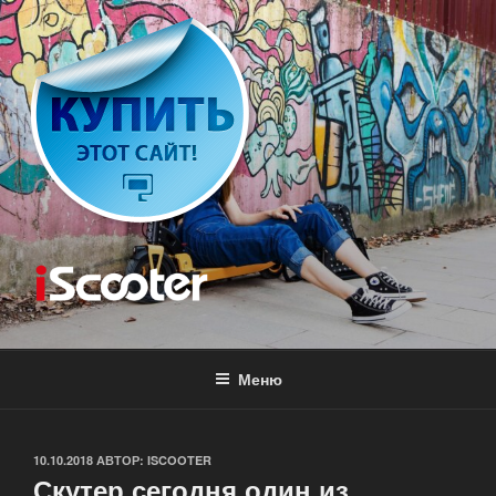
Перейти
к
содержимому
ISCOOTER
Аренда скутера
Меню
ОПУБЛИКОВАНО
10.10.2018
АВТОР:
ISCOOTER
Скутер сегодня один из