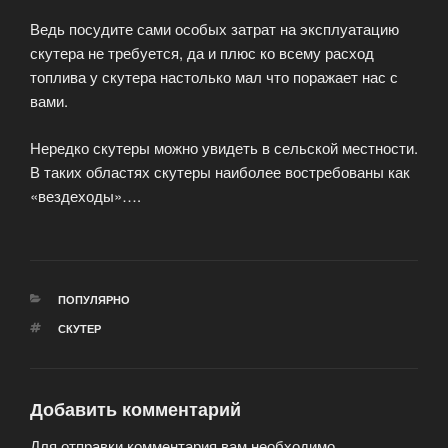
Ведь посудите сами особых затрат на эксплуатацию
скутера не требуется, да и плюс ко всему расход
топлива у скутера настолько мал что поражает нас с
вами.
Нередко скутеры можно увидеть в сельской местности.
В таких областях скутеры наиболее востребованы как
«вездеходы»….
РУБРИКИ
ПОПУЛЯРНО
МЕТКИ
СКУТЕР
Добавить комментарий
Для отправки комментария вам необходимо