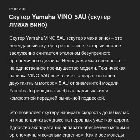
250
ASV-
ОПУБЛИКОВАНО
02.07.2016
Скутер Yamaha VINO 5AU (скутер
4»
ямаха вино)
Скутер Yamaha VINO 5AU (скутер ямаха вино) – это
легендарный скутер в ретро стиле, который вполне
заслуженно считается эталоном безупречного
эргономичного дизайна. Неподражаемая внешность –
не единственное преимущество модели. Техническая
начинка VINO 5AU впечатляет: аппарат оснащен
двухтактным мотором 5 AU от знаменитой модели
Yamaha Jog мощностью 6,5 лошадиных сил и
комфортной передней рычажной подвеской.
Это позволяет скутеру набирать скорость до 60 км/час
и плавно двигаться даже на неровных участках дороги.
Удобство эксплуатации аппарата обеспечено мягким и
эргономичным кожаным сидением. Как и все мопеды