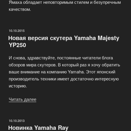
Ямаха обладает неповторимым стилем и безупречным
качеством.
ОПУБЛИКОВАНО
10.10.2015
Новая версия скутера Yamaha Majesty
YP250
И снова, здравствуйте, постоянные читатели блога
обзоров мира скутеров. В который раз я хочу обратить
ваше внимание на компанию Yamaha. Этот японский
производитель техники имеет достаточно интересную
историю.
Читать далее
«Новая
версия
скутера
Yamaha
ОПУБЛИКОВАНО
10.10.2013
Новинка Yamaha Ray
Majesty