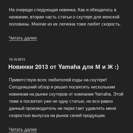
YP250»
На очереди следующая новинка. Как и обещалось в
названии, вторая часть статьи о скутере для женской
половины. Многие из их легиона тоже любят скорость.
Читать далее
«Новинка
Yamaha
Ray»
ОПУБЛИКОВАНО
10.10.2013
Новинки 2013 от Yamaha для М и Ж :)
Приветствую всех любителей езды на скутере!
Сегодняшний обзор я решил посвятить нескольким
новинкам на рынке скутеров от компании Yamaha. Этой
теме я посвятил уже не одну статью, но все-равно
данный производитель не перестает удивлять меня
скоростью выпуска на рынок своей продукции.
Читать далее
«Новинки