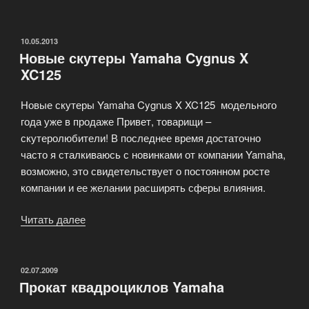
2013
от
Yamaha
ОПУБЛИКОВАНО
10.05.2013
Новые скутеры Yamaha Cygnus X
для
XC125
М
и
Новые скутеры Yamaha Cygnus X XC125 модельного
Ж
года уже в продаже Привет, товарищи –
:)»
скутеролюбители! В последнее время достаточно
часто я сталкиваюсь с новинками от компании Yamaha,
возможно, это свидетельствует о постоянном росте
компании и ее желании расширять сферы влияния.
Читать далее
«Новые
скутеры
Yamaha
Cygnus
ОПУБЛИКОВАНО
02.07.2009
Прокат квадроциклов Yamaha
X
XC125»