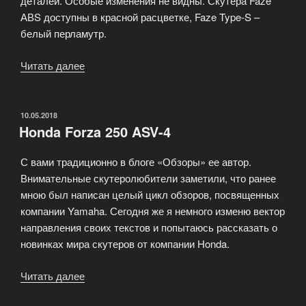
деталей. Особые изменения не видны. Скутера Faze
АВS доступны в красной расцветке, Faze Type-S –
белый перламутр.
Читать далее
«Обновление
линейки
Honda
Faze»
ОПУБЛИКОВАНО
10.05.2018
Honda Forza 250 ASV-4
С вами традиционно в блоге «Обзоры» ее автор.
Внимательные скутеролюбители заметили, что ранее
мною был написан целый цикл обзоров, посвященных
компании Yamaha. Сегодня же я немного изменю вектор
направления своих текстов и попытаюсь рассказать о
новинках мира скутеров от компании Honda.
Читать далее
«Honda
Forza