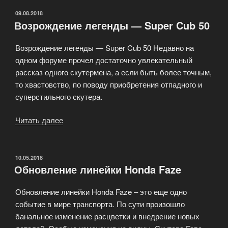
Club»
ОПУБЛИКОВАНО
09.08.2018
Возрождение легенды — Super Cub 50
Возрождение легенды — Super Cub 50 Недавно на
одном форуме прочел достаточно увлекательный
рассказ одного скутермена, а если быть более точным,
то хвастовство, по поводу приобретения отпадного и
суперстильного скутера.
Читать далее
«Возрождение
легенды
—
Super
ОПУБЛИКОВАНО
10.05.2018
Обновление линейки Honda Faze
Cub
50»
Обновление линейки Honda Faze – это еще одно
событие в мире транспорта. По сути произошло
банальное изменение расцветки и внедрение новых