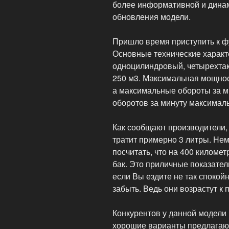
более информативной и динам
обновления модели.
Пришло время приступить к 
Основные технические характе
одноцилиндровый, четырехтак
250 м3. Максимальная мощност
а максимальные обороты за м
оборотов за минуту максимал
Как сообщают производители,
тратит примерно 3 литры. Не
посчитать, что на 400 киломе
бак. Это приличные показатели
если Вы ездите не так спокойн
забыть. Ведь они возрастут к п
Конкурентов у данной модели 
хорошие варианты предлагают