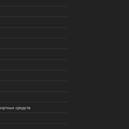
й
портных средств