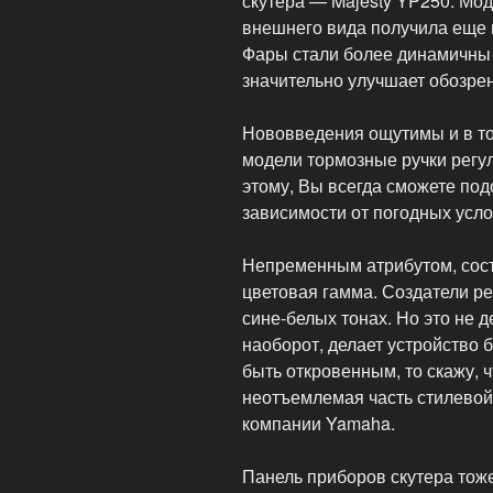
скутера — Majesty YP250. Мо
внешнего вида получила еще 
Фары стали более динамичны 
значительно улучшает обозрен
Нововведения ощутимы и в то
модели тормозные ручки регу
этому, Вы всегда сможете по
зависимости от погодных усло
Непременным атрибутом, сос
цветовая гамма. Создатели р
сине-белых тонах. Но это не 
наоборот, делает устройство 
быть откровенным, то скажу, ч
неотъемлемая часть стилевой
компании Yamaha.
Панель приборов скутера тож