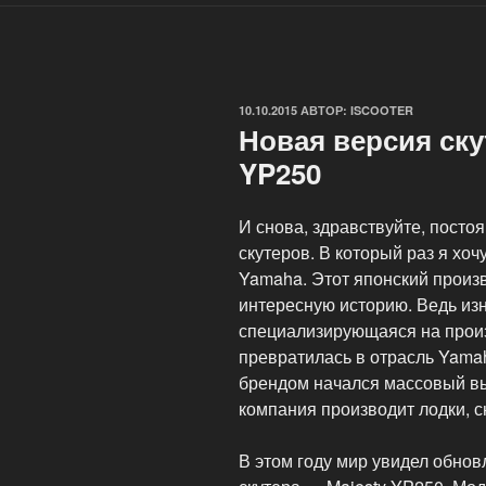
ОПУБЛИКОВАНО
10.10.2015
АВТОР:
ISCOOTER
Новая версия ску
YP250
И снова, здравствуйте, посто
скутеров. В который раз я хо
Yamaha. Этот японский произв
интересную историю.
Ведь из
специализирующаяся на произ
превратилась в отрасль Yamah
брендом начался массовый вы
компания производит лодки, с
В этом году мир увидел обно