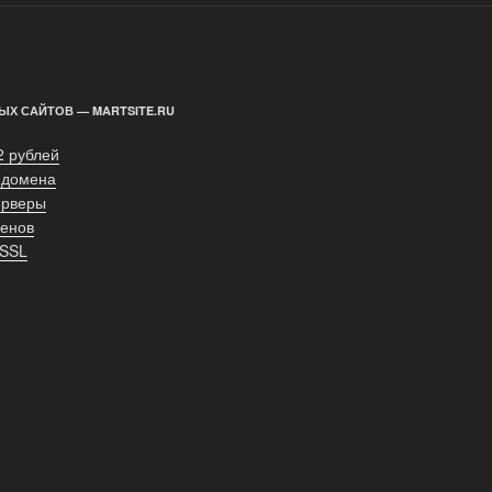
ЫХ САЙТОВ — MARTSITE.RU
2 рублей
 домена
ерверы
енов
 SSL