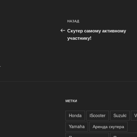
Навигация
Предыдущая
НАЗАД
по
запись:
Скутер самому активному
записям
участнику!
.
МЕТКИ
Honda
iScooter
Suzuki
V
Yamaha
Аренда скутера