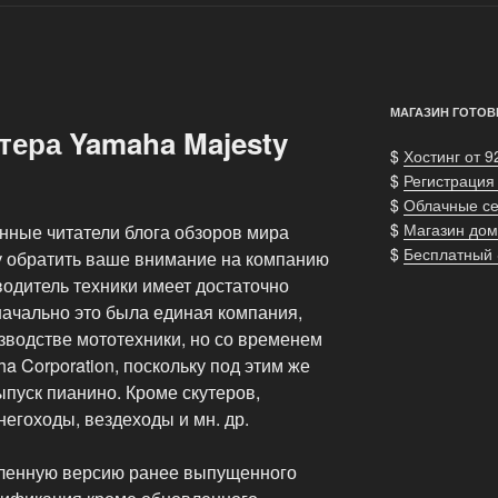
МАГАЗИН ГОТОВ
тера Yamaha Majesty
$
Хостинг от 9
$
Регистрация
$
Облачные с
$
Магазин дом
янные читатели блога обзоров мира
$
Бесплатный
чу обратить ваше внимание на компанию
одитель техники имеет достаточно
начально это была единая компания,
водстве мототехники, но со временем
a Corporation, поскольку под этим же
пуск пианино. Кроме скутеров,
негоходы, вездеходы и мн. др.
вленную версию ранее выпущенного