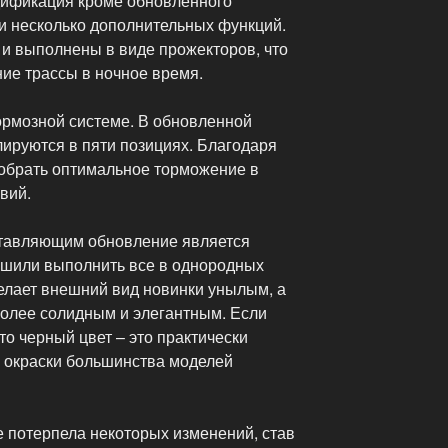
дификация кроме обновленного
и несколько дополнительных функций.
и выполнены в виде прожекторов, что
ие трассы в ночное время.
рмозной системе. В обновленной
лируются в пяти позициях. Благодаря
добрать оптимальное торможение в
вий.
тавляющим обновление является
ешили выполнить все в однородных
делает внешний вид новинки унылым, а
более солидным и элегантным. Если
то черный цвет – это практически
 окраски большинства моделей
е потерпела некоторых изменений, став