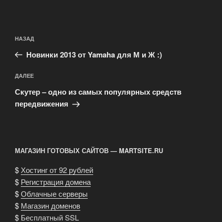
Навигация
Предыдущая
НАЗАД
по
запись:
записям
Новинки 2013 от Yamaha для М и Ж :)
Следующая
ДАЛЕЕ
запись
Скутер – одно из самых популярных средств
передвижения
МАГАЗИН ГОТОВЫХ САЙТОВ — MARTSITE.RU
$
Хостинг от 92 рублей
$
Регистрация домена
$
Облачные серверы
$
Магазин доменов
$
Бесплатный SSL