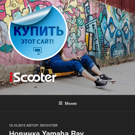
Перейти
к
содержимому
ISCOOTER
Аренда скутера
Меню
ОПУБЛИКОВАНО
10.10.2013
АВТОР:
ISCOOTER
Новинка Yamaha Ray