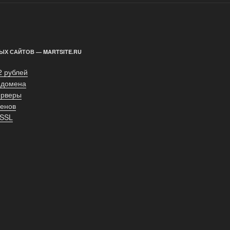
ЫХ САЙТОВ — MARTSITE.RU
2 рублей
 домена
ерверы
енов
 SSL