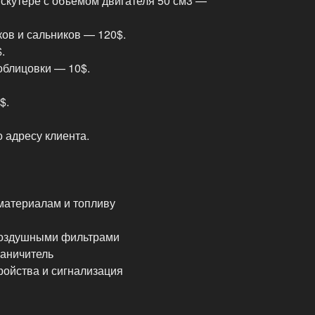
скутере с объемом двигателя 50 см3 —
ов и сальников — 120$.
.
облицовки — 10$.
$.
 адресу клиента.
материалам и топливу
воздушными фильтрами
раничитель
ойства и сигнализация