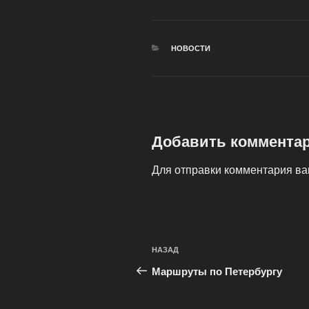
РУБРИКИ
НОВОСТИ
Добавить коммента
Для отправки комментария в
Навигация
Предыдущая
НАЗАД
по
запись:
Маршруты по Петербургу
записям