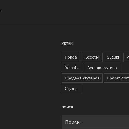
.
МЕТКИ
Honda
iScooter
Suzuki
V
Yamaha
Аренда скутера
Продажа скутеров
Прокат ску
Скутер
ПОИСК
Искать: